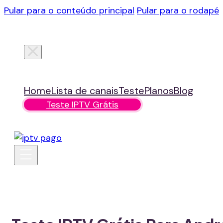
Pular para o conteúdo principal
Pular para o rodapé
Home
Lista de canais
Teste
Planos
Blog
Teste IPTV Grátis