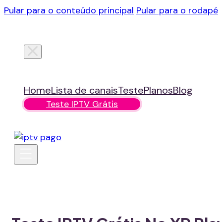
Pular para o conteúdo principal
Pular para o rodapé
Home
Lista de canais
Teste
Planos
Blog
Teste IPTV Grátis