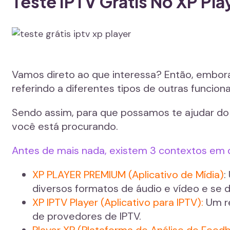
Teste IPTV Grátis No XP Pl
Vamos direto ao que interessa? Então, embora
referindo a diferentes tipos de outras funcio
Sendo assim, para que possamos te ajudar do je
você está procurando.
Antes de mais nada, existem 3 contextos em q
XP PLAYER PREMIUM (Aplicativo de Mídia)
:
diversos formatos de áudio e vídeo e se d
XP IPTV Player (Aplicativo para IPTV):
Um re
de provedores de IPTV.
Player XP (Plataforma de Análise de Fee