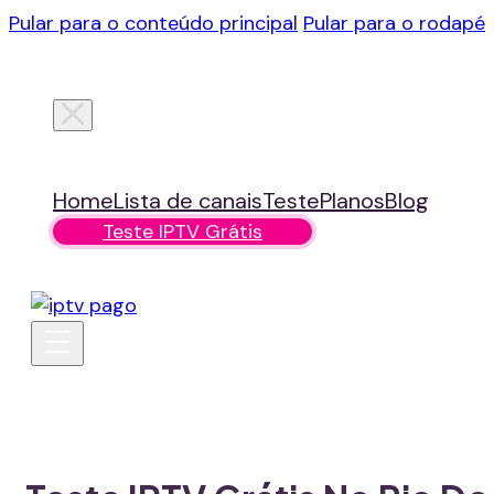
Pular para o conteúdo principal
Pular para o rodapé
Home
Lista de canais
Teste
Planos
Blog
Teste IPTV Grátis