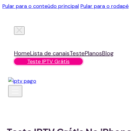
Pular para o conteúdo principal
Pular para o rodapé
Home
Lista de canais
Teste
Planos
Blog
Teste IPTV Grátis