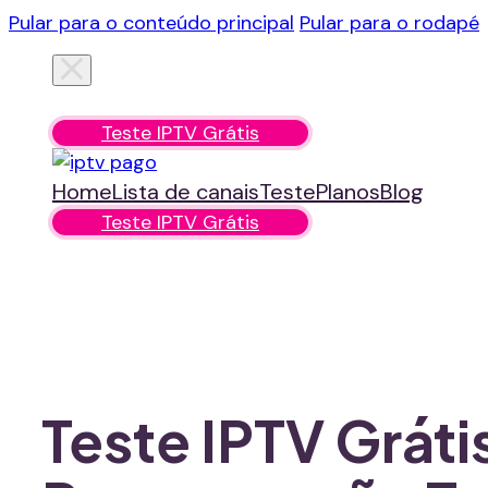
Pular para o conteúdo principal
Pular para o rodapé
Home
Lista de canais
Teste
Planos
Blog
Teste IPTV Grátis
Home
Lista de canais
Teste
Planos
Blog
Teste IPTV Grátis
Teste IPTV Grát