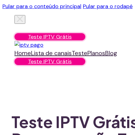
Pular para o conteúdo principal
Pular para o rodapé
Home
Lista de canais
Teste
Planos
Blog
Teste IPTV Grátis
Home
Lista de canais
Teste
Planos
Blog
Teste IPTV Grátis
Teste IPTV Gráti