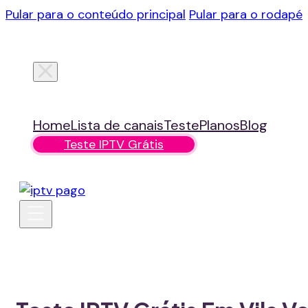
Pular para o conteúdo principal
Pular para o rodapé
Home
Lista de canais
Teste
Planos
Blog
Teste IPTV Grátis