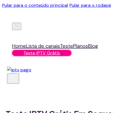
Pular para o conteúdo principal
Pular para o rodapé
Home
Lista de canais
Teste
Planos
Blog
Teste IPTV Grátis