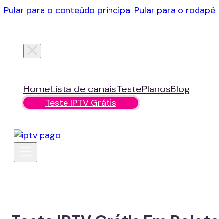
Pular para o conteúdo principal
Pular para o rodapé
Home
Lista de canais
Teste
Planos
Blog
Teste IPTV Grátis