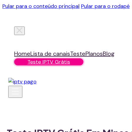
Pular para o conteúdo principal
Pular para o rodapé
Home
Lista de canais
Teste
Planos
Blog
Teste IPTV Grátis