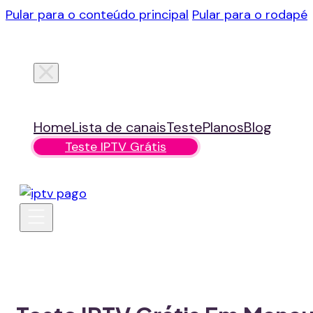
Pular para o conteúdo principal
Pular para o rodapé
Home
Lista de canais
Teste
Planos
Blog
Teste IPTV Grátis