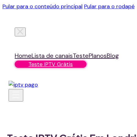
Pular para o conteúdo principal
Pular para o rodapé
Home
Lista de canais
Teste
Planos
Blog
Teste IPTV Grátis