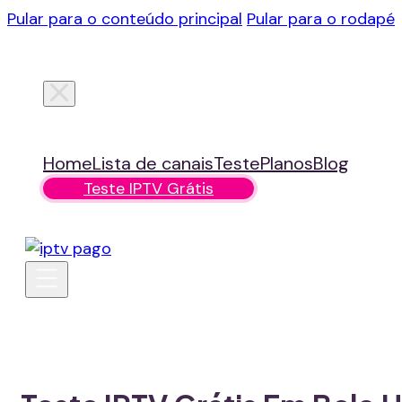
Pular para o conteúdo principal
Pular para o rodapé
Home
Lista de canais
Teste
Planos
Blog
Teste IPTV Grátis