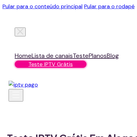
Pular para o conteúdo principal
Pular para o rodapé
Home
Lista de canais
Teste
Planos
Blog
Teste IPTV Grátis