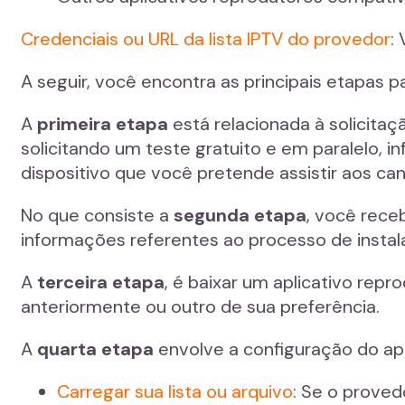
Credenciais ou URL da lista IPTV do provedor
:
A seguir, você encontra as principais etapas pa
A
primeira etapa
está relacionada à solicita
solicitando um teste gratuito e em paralelo,
dispositivo que você pretende assistir aos cana
No que consiste a
segunda etapa
, você rece
informações referentes ao processo de insta
A
terceira etapa
, é baixar um aplicativo rep
anteriormente ou outro de sua preferência.
A
quarta etapa
envolve a configuração do apl
Carregar sua lista ou arquivo
: Se o proved