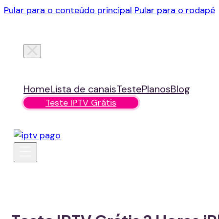
Pular para o conteúdo principal
Pular para o rodapé
Home
Lista de canais
Teste
Planos
Blog
Teste IPTV Grátis