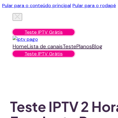
Pular para o conteúdo principal
Pular para o rodapé
Home
Lista de canais
Teste
Planos
Blog
Teste IPTV Grátis
Home
Lista de canais
Teste
Planos
Blog
Teste IPTV Grátis
Teste IPTV 2 Ho