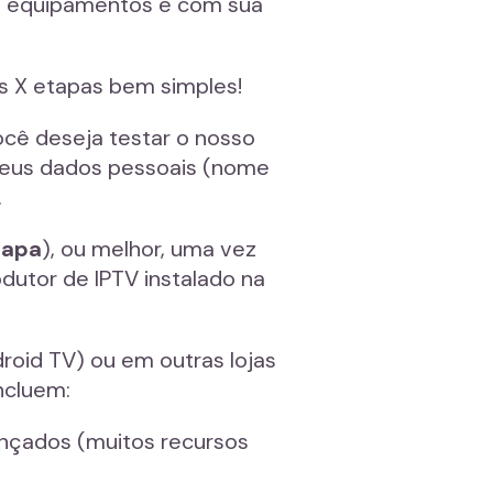
os equipamentos e com sua
as X etapas bem simples!
ocê deseja testar o nosso
 seus dados pessoais (nome
.
tapa
), ou melhor, uma vez
dutor de IPTV instalado na
roid TV) ou em outras lojas
ncluem:
nçados (muitos recursos