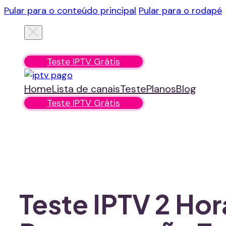
Pular para o conteúdo principal
Pular para o rodapé
Home
Lista de canais
Teste
Planos
Blog
Teste IPTV Grátis
Home
Lista de canais
Teste
Planos
Blog
Teste IPTV Grátis
Teste IPTV 2 Hor