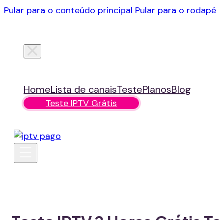
Pular para o conteúdo principal
Pular para o rodapé
Home
Lista de canais
Teste
Planos
Blog
Teste IPTV Grátis