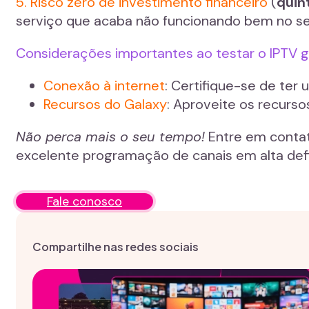
5. Risco zero de investimento financeiro
(
quin
serviço que acaba não funcionando bem no se
Considerações importantes ao testar o IPTV g
Conexão à internet
: Certifique-se de ter
Recursos do Galaxy
: Aproveite os recurso
Não perca mais o seu tempo!
Entre em contat
excelente programação de canais em alta defi
Fale conosco
Compartilhe nas redes sociais