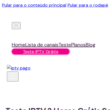
Pular para o conteúdo principal
Pular para o rodapé
Home
Lista de canais
Teste
Planos
Blog
Teste IPTV Grátis