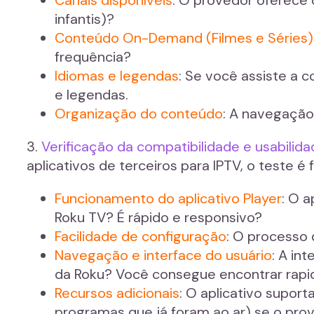
infantis)?
Conteúdo On-Demand (Filmes e Séries)
frequência?
Idiomas e legendas
: Se você assiste a c
e legendas.
Organização do conteúdo
: A navegação
3.
Verificação da compatibilidade e usabilid
aplicativos de terceiros para IPTV, o teste é
Funcionamento do aplicativo Player
: O a
Roku TV? É rápido e responsivo?
Facilidade de configuração
: O processo 
Navegação e interface do usuário
: A in
da Roku? Você consegue encontrar rap
Recursos adicionais
: O aplicativo supor
programas que já foram ao ar) se o pro