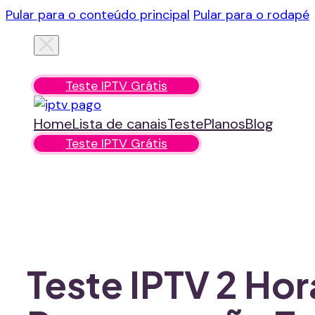
Pular para o conteúdo principal
Pular para o rodapé
Home
Lista de canais
Teste
Planos
Blog
Teste IPTV Grátis
Home
Lista de canais
Teste
Planos
Blog
Teste IPTV Grátis
Teste IPTV 2 Hor