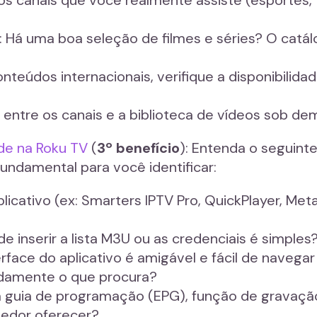
: Há uma boa seleção de filmes e séries? O catá
onteúdos internacionais, verifique a disponibilida
 entre os canais e a biblioteca de vídeos sob dem
ade na Roku TV
(
3º benefício
): Entenda o seguint
 fundamental para você identificar:
plicativo (ex: Smarters IPTV Pro, QuickPlayer, Me
de inserir a lista M3U ou as credenciais é simples
terface do aplicativo é amigável e fácil de naveg
idamente o que procura?
ta guia de programação (EPG), função de gravaçã
vedor oferecer?