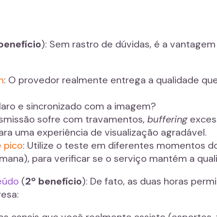
 benefício
): Sem rastro de dúvidas, é a vantage
m
: O provedor realmente entrega a qualidade que
claro e sincronizado com a imagem?
ansmissão sofre com travamentos,
buffering
excess
 para uma experiência de visualização agradável.
 pico
: Utilize o teste em diferentes momentos do 
 semana), para verificar se o serviço mantém a qu
teúdo
(
2º benefício
): De fato, as duas horas perm
resa:
s canais que você realmente assiste (esportes, fi