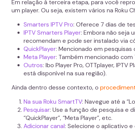
Em relação à terceira etapa, para você repr
um player. Ou seja, existem vários na Roku C
Smarters IPTV Pro
: Oferece 7 dias de te
IPTV Smarters Player
: Embora não seja u
recomendam e pode ser instalado via có
QuickPlayer
: Mencionado em pesquisas c
Meta Player
: Também mencionado com 7 
Outros
: Ibo Player Pro, OTTplayer, IPTV P
está disponível na sua região).
Ainda dentro desse contexto, o
procediment
Na sua Roku SmartTV
: Navegue até a “Lo
Pesquisar
: Use a função de pesquisa e d
“QuickPlayer”, “Meta Player”, etc.
Adicionar canal
: Selecione o aplicativo e