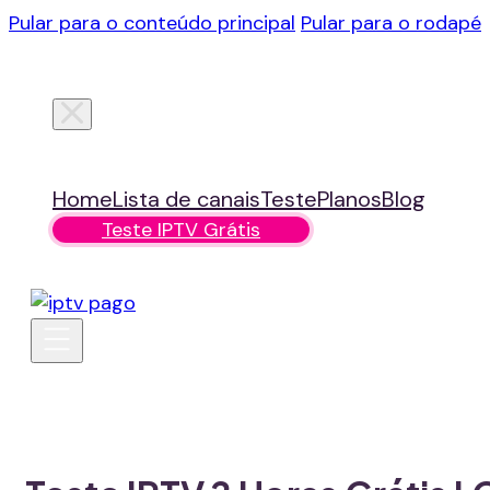
Pular para o conteúdo principal
Pular para o rodapé
Home
Lista de canais
Teste
Planos
Blog
Teste IPTV Grátis