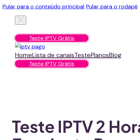
Pular para o conteúdo principal
Pular para o rodapé
Home
Lista de canais
Teste
Planos
Blog
Teste IPTV Grátis
Home
Lista de canais
Teste
Planos
Blog
Teste IPTV Grátis
Teste IPTV 2 Ho