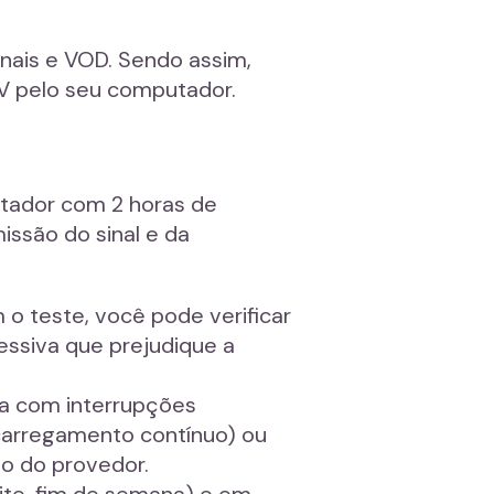
anais e VOD. Sendo assim,
TV pelo seu computador.
tador com 2 horas de
issão do sinal e da
 o teste, você pode verificar
essiva que prejudique a
ma com interrupções
(carregamento contínuo) ou
o do provedor.
noite, fim de semana) e em