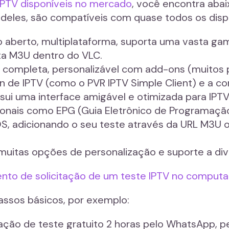
 IPTV disponíveis no mercado
, você encontra aba
deles, são compatíveis com quase todos os dispo
go aberto, multiplataforma, suporta uma vasta ga
ista M3U dentro do VLC.
completa, personalizável com add-ons (muitos par
 de IPTV (como o PVR IPTV Simple Client) e a con
ssui uma interface amigável e otimizada para IPT
cionais como EPG (Guia Eletrônico de Programaçã
OS, adicionando o seu teste através da URL M3U
 muitas opções de personalização e suporte a di
ento de solicitação de um teste IPTV no computa
assos básicos, por exemplo:
tação de teste gratuito 2 horas pelo WhatsApp, p