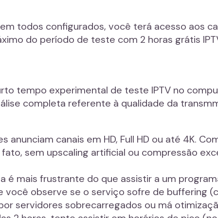
erem todos configurados, você terá acesso aos c
ximo do período de teste com 2 horas grátis IP
urto tempo experimental de teste IPTV no compu
nálise completa referente à qualidade da transmm
es anunciam canais em HD, Full HD ou até 4K. Com
fato, sem upscaling artificial ou compressão exc
da é mais frustrante do que assistir a um progra
e você observe se o serviço sofre de buffering 
or servidores sobrecarregados ou má otimizaçã
das 2 horas, tente assistir em horários de pico (