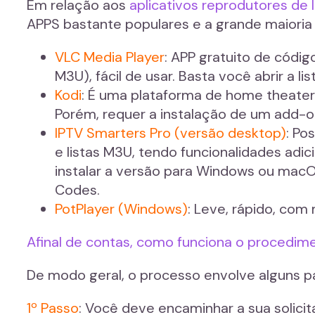
Em relação aos
aplicativos reprodutores de
APPS bastante populares e a grande maioria 
VLC Media Player
: APP gratuito de códi
M3U), fácil de usar. Basta você abrir a l
Kodi
: É uma plataforma de home theater 
Porém, requer a instalação de um add-on
IPTV Smarters Pro (versão desktop)
: Po
e listas M3U, tendo funcionalidades adi
instalar a versão para Windows ou mac
Codes.
PotPlayer (Windows)
: Leve, rápido, com
Afinal de contas, como funciona o procedim
De modo geral, o processo envolve alguns p
1º Passo
: Você deve encaminhar a sua solici