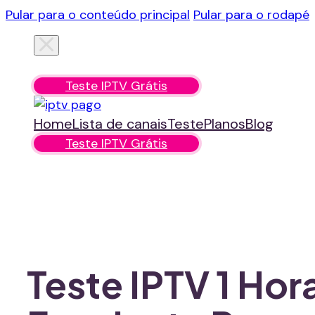
Pular para o conteúdo principal
Pular para o rodapé
Home
Lista de canais
Teste
Planos
Blog
Teste IPTV Grátis
Home
Lista de canais
Teste
Planos
Blog
Teste IPTV Grátis
Teste IPTV 1 Ho