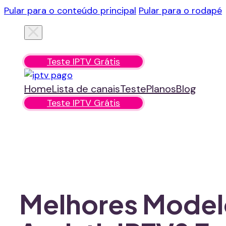
Pular para o conteúdo principal
Pular para o rodapé
Home
Lista de canais
Teste
Planos
Blog
Teste IPTV Grátis
Home
Lista de canais
Teste
Planos
Blog
Teste IPTV Grátis
Melhores Modelo