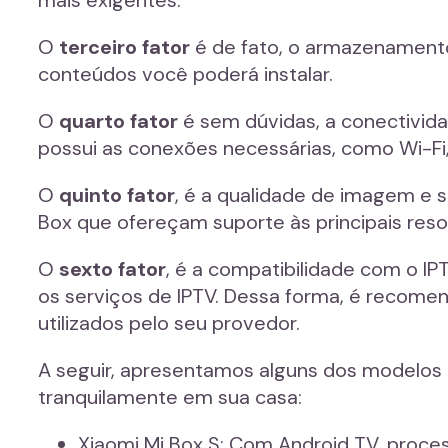
mais exigentes.
O
terceiro fator
é de fato, o armazenamento
conteúdos você poderá instalar.
O
quarto fator
é sem dúvidas, a conectivida
possui as conexões necessárias, como Wi-Fi,
O
quinto fator
, é a qualidade de imagem e
Box que ofereçam suporte às principais resol
O
sexto fator
, é a compatibilidade com o I
os serviços de IPTV. Dessa forma, é recome
utilizados pelo seu provedor.
A seguir, apresentamos alguns dos modelos 
tranquilamente em sua casa:
Xiaomi Mi Box S: Com Android TV, proce