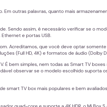
. Em outras palavras, quanto mais armazenamento
de. Sendo assim, é necessário verificar se o mo
 Ethernet e portas USB.
 som. Acreditamos, que você deve optar soment
uções (Full HD, 4K) e formatos de áudio (Dolby Dig
PTV. É bem simples, nem todas as Smart TV boxe
ndável observar se o modelo escolhido suporta o
de smart TV box mais populares e bem avaliados 
ssador quad-core e suporte a 4K HDR, o Mi Box S