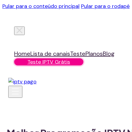
Pular para o conteúdo principal
Pular para o rodapé
Home
Lista de canais
Teste
Planos
Blog
Teste IPTV Grátis