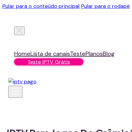
Pular para o conteúdo principal
Pular para o rodapé
Home
Lista de canais
Teste
Planos
Blog
Teste IPTV Grátis