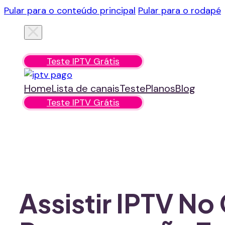
Pular para o conteúdo principal
Pular para o rodapé
Home
Lista de canais
Teste
Planos
Blog
Teste IPTV Grátis
Home
Lista de canais
Teste
Planos
Blog
Teste IPTV Grátis
Assistir IPTV N