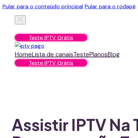
Pular para o conteúdo principal
Pular para o rodapé
Home
Lista de canais
Teste
Planos
Blog
Teste IPTV Grátis
Home
Lista de canais
Teste
Planos
Blog
Teste IPTV Grátis
Assistir IPTV N