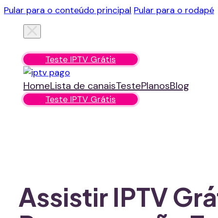
Pular para o conteúdo principal
Pular para o rodapé
Home
Lista de canais
Teste
Planos
Blog
Teste IPTV Grátis
Home
Lista de canais
Teste
Planos
Blog
Teste IPTV Grátis
Assistir IPTV Gr