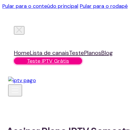
Pular para o conteúdo principal
Pular para o rodapé
Home
Lista de canais
Teste
Planos
Blog
Teste IPTV Grátis